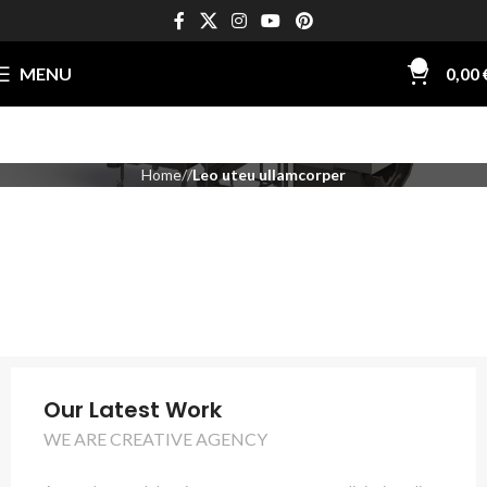
0
MENU
0,00
Home
Leo uteu ullamcorper
Our Latest Work
WE ARE CREATIVE AGENCY