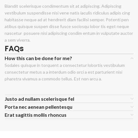
Blandit scelerisque condimentum sit at adipiscing. Adipiscing
vestibulum suspendisse nisi vene natis iaculis ridiculus adipis cing
habitasse neque ad at hendrerit diam facilisi semper. Potenti pen
atibus quisque suspen disse fusce sociosqu lobor tis eget neque
nascetur posuere nisi adipiscing condim entum in vulputate auctor
a sem viverra.
FAQs
How this can be done for me?
Sodales quisque in torquent a consectetur lobortis vestibulum
consectetur metus a a interdum odio orci a est parturient nisi
pharetra vivamus a commodo tellus. Est non arcu a.
Justo ad nullam scelerisque fel
Porta nec aenean pellentesqu
Erat sagittis mollis rhoncus