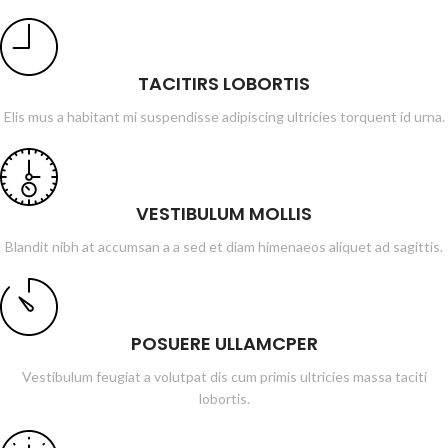
TACITIRS LOBORTIS
Elis mus a habitant mi suspendisse adipiscing ultricies torquent id urna.
VESTIBULUM MOLLIS
Blandit nibh at accumsan a a sed et diam himenaeos aliquet ad sagittis.
POSUERE ULLAMCPER
Vestibulum feugiat a volutpat dis cum primis ultricies massa taciti
lobortis.