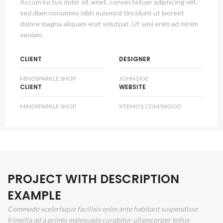
Accum luctus dolor sit amet, consectetuer adipiscing elit,
sed diam nonummy nibh euismod tincidunt ut laoreet
dolore magna aliquam erat volutpat. Ut wisi enim ad minim
veniam.
CLIENT
DESIGNER
MINDSPARKLE SHOP
JOHN DOE
CLIENT
WEBSITE
MINDSPARKLE SHOP
XTEMOS.COM/WOOD
PROJECT WITH DESCRIPTION
EXAMPLE
Commodo scelerisque facilisis enim ante habitant suspendisse
fringilla ad a primis malesuada curabitur ullamcorper tellus