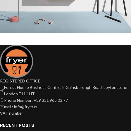
Suspendisse quam at vestibulum
Kitchen
REGISTERED OFFICE
Forest House Business Centre, 8 Gainsborough Road, Leytonstone
London E11 1HT.
Phone Number: +39 351 965 03 77
mail : info@fryer.eu
VAT number
RECENT POSTS